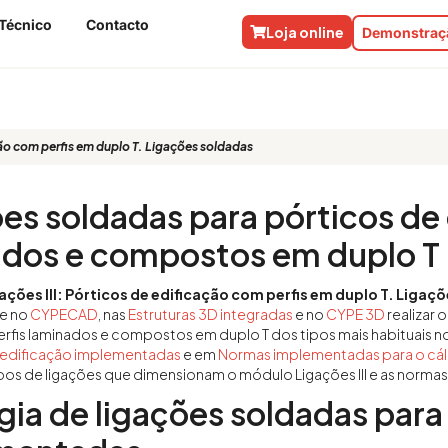
Técnico
Contacto
Loja online
Demonstraçã
ção com perfis em duplo T. Ligações soldadas
es soldadas para pórticos de 
ados e compostos em duplo T
ações III: Pórticos de edificação com perfis em duplo T. Ligaç
te no
CYPECAD
, nas
Estruturas 3D integradas
e no
CYPE 3D
realizar
rfis laminados e compostos em duplo T dos tipos mais habituais n
 edificação implementadas
e em
Normas implementadas para o cál
ipos de ligações que dimensionam o módulo Ligações III e as normas 
gia de ligações soldadas para