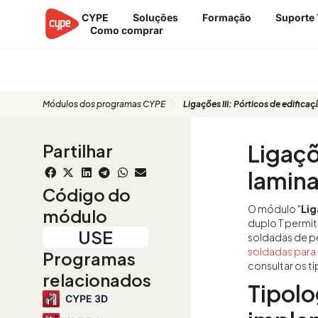
Skip
CYPE
Soluções
Formação
Suporte 
to
Como comprar
content
USE
Módulos dos programas CYPE
Ligações III: Pórticos de edifica
Ligaçõ
Partilhar
lamin
Código do
O módulo "
Lig
módulo
duplo T permi
USE
soldadas de pe
soldadas para
Programas
consultar os t
relacionados
Tipolo
CYPE 3D