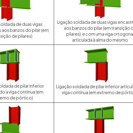
Ligação soldada de duas vigas encast
soldada de duas vigas
aos banzos do pilar (em transição 
 aos banzos do pilar (em
pilares), e com uma viga ortogona
sição de pilares)
articulada à alma do mesmo
ldada de pilar inferior
Ligação soldada de pilar inferior articu
o a viga contínua (em
viga contínua (em extremo de pórti
remo de pórtico)