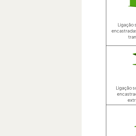
Ligação 
encastradas
tran
Ligação so
encastrad
ext