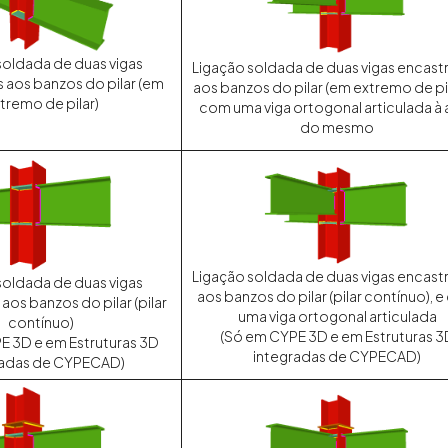
soldada de duas vigas
Ligação soldada de duas vigas encast
 aos banzos do pilar (em
aos banzos do pilar (em extremo de pil
tremo de pilar)
com uma viga ortogonal articulada à
do mesmo
Ligação soldada de duas vigas encast
soldada de duas vigas
aos banzos do pilar (pilar contínuo), 
aos banzos do pilar (pilar
uma viga ortogonal articulada
contínuo)
(Só em CYPE 3D e em Estruturas 3
E 3D e em Estruturas 3D
integradas de CYPECAD)
radas de CYPECAD)