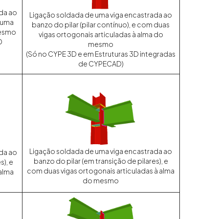
da ao
Ligação soldada de uma viga encastrada ao
m uma
banzo do pilar (pilar contínuo), e com duas
mesmo
vigas ortogonais articuladas à alma do
D
mesmo
(Só no CYPE 3D e em Estruturas 3D integradas
de CYPECAD)
Ligação soldada de uma viga encastrada ao
da ao
banzo do pilar (em transição de pilares), e
s), e
com duas vigas ortogonais articuladas à alma
 alma
do mesmo