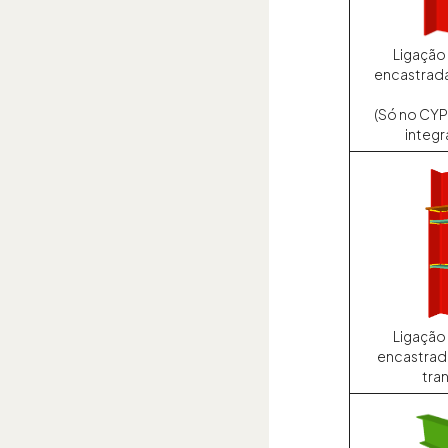
Ligação
encastrada 
(Só no CYP
integ
Ligação
encastrada
tran