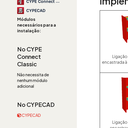
imple
CYPE Connect Classic
CYPECAD
Módulos
necessários para a
instalação:
No CYPE
Connect
Ligação
encastrada à 
Classic
Não necessita de
nenhum módulo
adicional
No CYPECAD
CYPECAD
Ligação
encastrada