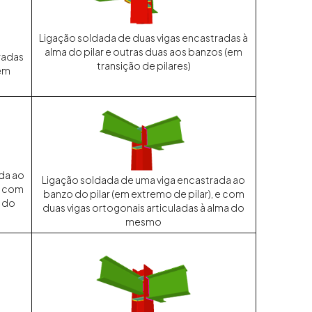
Ligação soldada de duas vigas encastradas à
alma do pilar e outras duas aos banzos (em
radas
transição de pilares)
(em
da ao
Ligação soldada de uma viga encastrada ao
 e com
banzo do pilar (em extremo de pilar), e com
a do
duas vigas ortogonais articuladas à alma do
mesmo