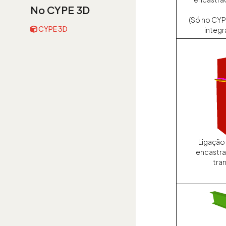
No CYPE 3D
(Só no CYP
CYPE 3D
integ
Ligação
encastra
tran