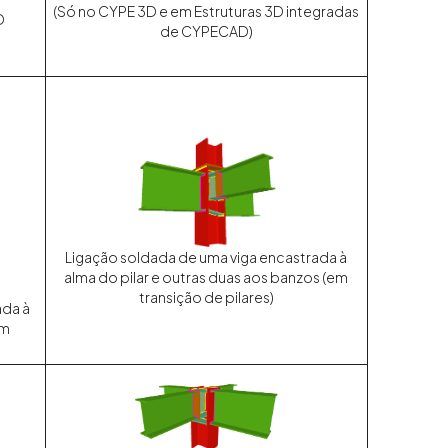
(Só no CYPE 3D e em Estruturas 3D integradas
D
de CYPECAD)
Ligação soldada de uma viga encastrada à
alma do pilar e outras duas aos banzos (em
transição de pilares)
ada à
em