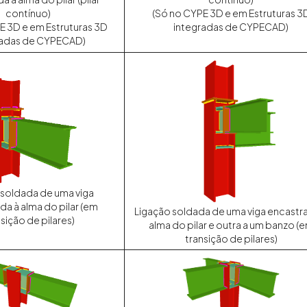
(Só no CYPE 3D e em Estruturas 3
contínuo)
integradas de CYPECAD)
E 3D e em Estruturas 3D
radas de CYPECAD)
 soldada de uma viga
da à alma do pilar (em
Ligação soldada de uma viga encastr
sição de pilares)
alma do pilar e outra a um banzo (
transição de pilares)