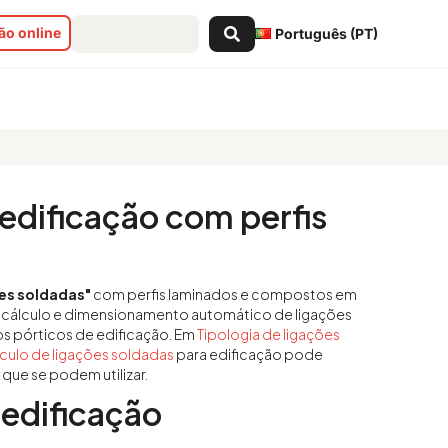
Search
o online
Português (PT)
...
edificação com perfis
ões soldadas"
com perfis laminados e compostos em
 o cálculo e dimensionamento automático de ligações
os pórticos de edificação. Em
Tipologia de ligações
culo de ligações soldadas
para edificação pode
que se podem utilizar.
 edificação