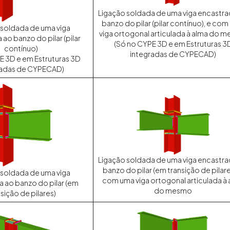
Ligação soldada de uma viga encastra
banzo do pilar (pilar contínuo), e co
 soldada de uma viga
viga ortogonal articulada à alma do 
ao banzo do pilar (pilar
(Só no CYPE 3D e em Estruturas 3
contínuo)
integradas de CYPECAD)
E 3D e em Estruturas 3D
radas de CYPECAD)
Ligação soldada de uma viga encastra
banzo do pilar (em transição de pilare
 soldada de uma viga
com uma viga ortogonal articulada à
 ao banzo do pilar (em
do mesmo
sição de pilares)