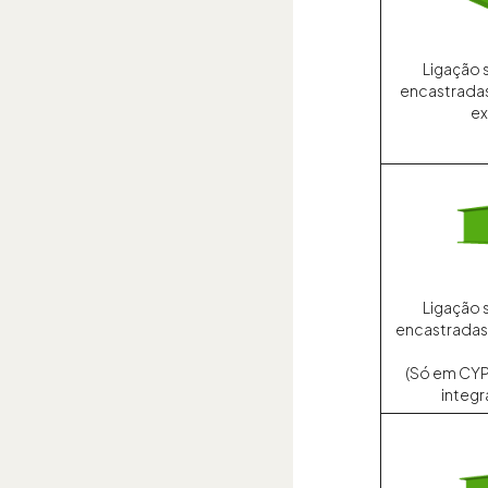
Ligação 
encastradas
ex
Ligação 
encastradas 
(Só em CYP
integ