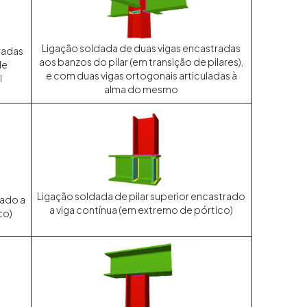
Ligação soldada de duas vigas encastradas
radas
aos banzos do pilar (em transição de pilares),
de
e com duas vigas ortogonais articuladas à
l
alma do mesmo
Ligação soldada de pilar superior encastrado
lado a
a viga contínua (em extremo de pórtico)
co)