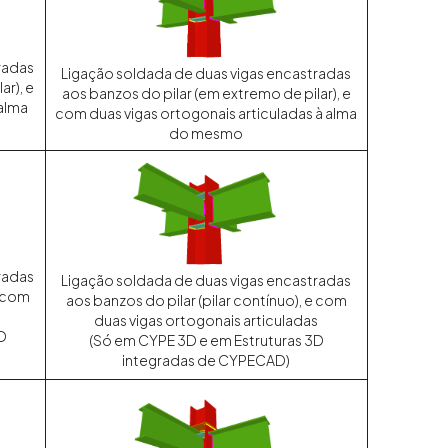
radas
Ligação soldada de duas vigas encastradas
ar), e
aos banzos do pilar (em extremo de pilar), e
 alma
com duas vigas ortogonais articuladas à alma
do mesmo
radas
Ligação soldada de duas vigas encastradas
e com
aos banzos do pilar (pilar contínuo), e com
duas vigas ortogonais articuladas
D
(Só em CYPE 3D e em Estruturas 3D
integradas de CYPECAD)